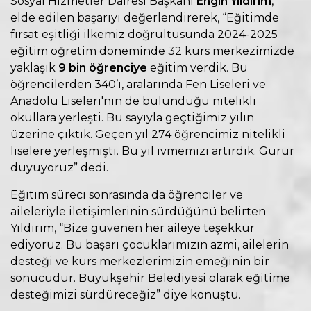
Sosyal Hizmetler Dairesi Başkanı
Engin Yıldırım
,
elde edilen başarıyı değerlendirerek, “Eğitimde
fırsat eşitliği ilkemiz doğrultusunda 2024-2025
eğitim öğretim döneminde 32 kurs merkezimizde
yaklaşık
9 bin öğrenciye
eğitim verdik. Bu
öğrencilerden 340’ı, aralarında Fen Liseleri ve
Anadolu Liseleri'nin de bulunduğu nitelikli
okullara yerleşti. Bu sayıyla geçtiğimiz yılın
üzerine çıktık. Geçen yıl 274 öğrencimiz nitelikli
liselere yerleşmişti. Bu yıl ivmemizi artırdık. Gurur
duyuyoruz” dedi.
Eğitim süreci sonrasında da öğrenciler ve
aileleriyle iletişimlerinin sürdüğünü belirten
Yıldırım, “Bize güvenen her aileye teşekkür
ediyoruz. Bu başarı çocuklarımızın azmi, ailelerin
desteği ve kurs merkezlerimizin emeğinin bir
sonucudur. Büyükşehir Belediyesi olarak eğitime
desteğimizi sürdüreceğiz” diye konuştu.